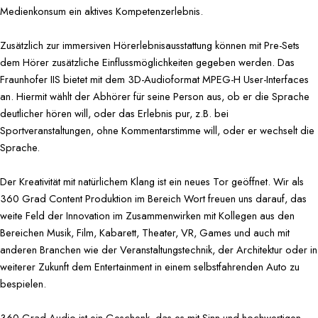
Medienkonsum ein aktives Kompetenzerlebnis.
Zusätzlich zur immersiven Hörerlebnisausstattung können mit Pre-Sets
dem Hörer zusätzliche Einflussmöglichkeiten gegeben werden. Das
Fraunhofer IIS bietet mit dem 3D-Audioformat MPEG-H User-Interfaces
an. Hiermit wählt der Abhörer für seine Person aus, ob er die Sprache
deutlicher hören will, oder das Erlebnis pur, z.B. bei
Sportveranstaltungen, ohne Kommentarstimme will, oder er wechselt die
Sprache.
Der Kreativität mit natürlichem Klang ist ein neues Tor geöffnet. Wir als
360 Grad Content Produktion im Bereich Wort freuen uns darauf, das
weite Feld der Innovation im Zusammenwirken mit Kollegen aus den
Bereichen Musik, Film, Kabarett, Theater, VR, Games und auch mit
anderen Branchen wie der Veranstaltungstechnik, der Architektur oder in
weiterer Zukunft dem Entertainment in einem selbstfahrenden Auto zu
bespielen.
360 Grad Audio ist ein Geschenk, das es mit Sinn und hochwertigen