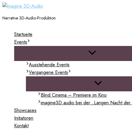
Zum
Inhalt
Narrative 3D-Audio-Produktion
springen
Startseite
Events
Menü
umschalten
Ausstehende Events
Vergangene Events
Menü
umschalten
Blind Cinema – Premiere im Kino
imagine3D.audio bei der „Langen Nacht der
Showcases
Initiatoren
Kontakt